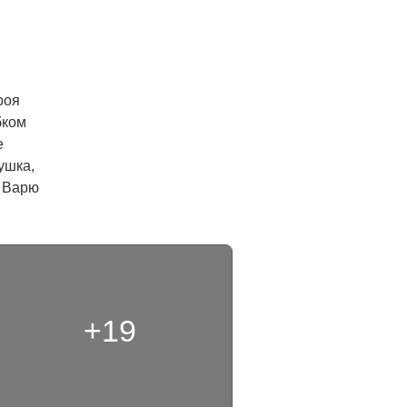
оя 
ком 
 
шка, 
 Варю 
+19