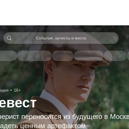
События, артисты и места
едия
16+
евест
ерист переносится из будущего в Москв
владеть ценным артефактом