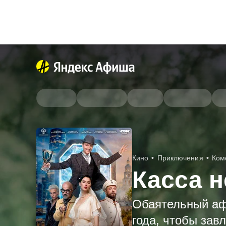
Кино
Приключения
Ком
Касса н
Обаятельный аф
года, чтобы за