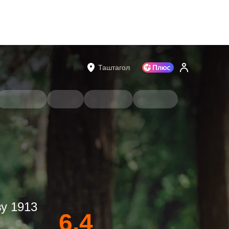
Таштагол
у 1913
6.4