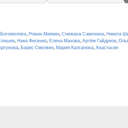
 Богомолова
,
Роман Маякин
,
Снежана Самохина
,
Никита Ш
Епишев
,
Ника Фисенко
,
Елена Махова
,
Артём Гайдуков
,
Оль
оргунова
,
Борис Смолкин
,
Мария Калганова
,
Анастасия