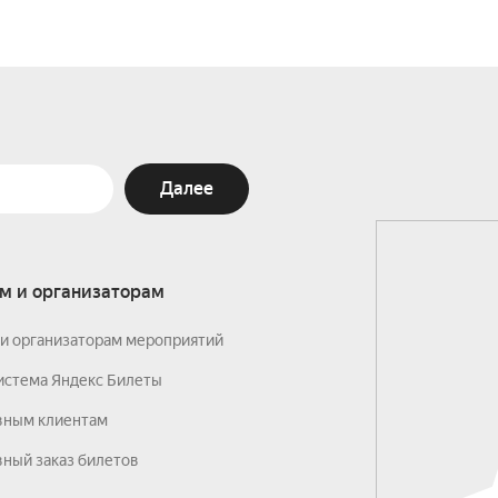
Далее
м и организаторам
и организаторам мероприятий
истема Яндекс Билеты
вным клиентам
ный заказ билетов