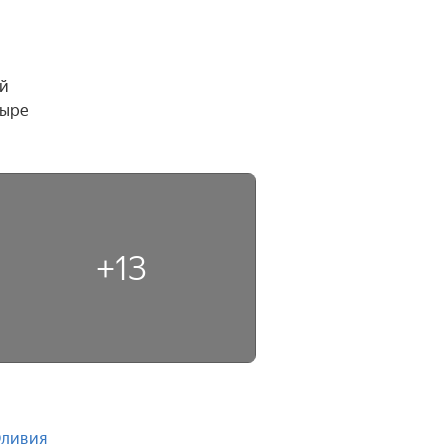
й 
ыре 
+13
ливия