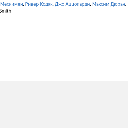
 Мескимен
,
Ривер Кодак
,
Джо Аццопарди
,
Максим Дюран
,
Smith