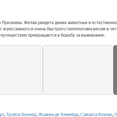
м Луизианы. Желая увидеть диких животных в естественно
т агрессивного и очень быстрого гиппопотама весом в чет
а путешествие превращается в борьбу за выживание.
рт
,
Трэйси Боннер
,
Жоакин де Алмейда
,
Саманта Кохлан
,
О