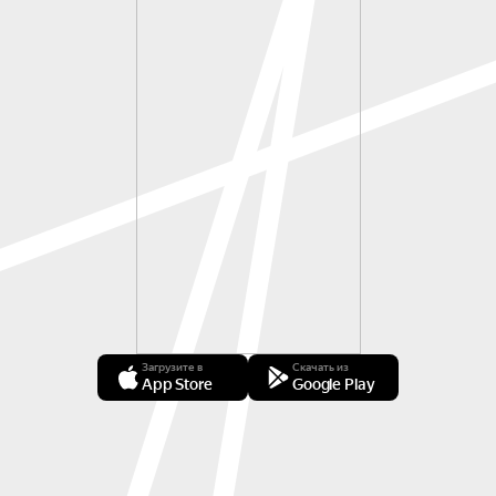
Загрузите в
Скачать из
App Store
Google Play