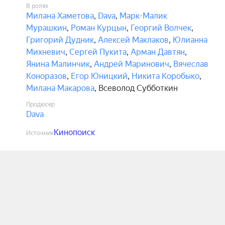
В ролях
Милана Хаметова
,
Dava
,
Марк-Малик
Мурашкин
,
Роман Курцын
,
Георгий Волчек
,
Григорий Дудник
,
Алексей Маклаков
,
Юлианна
Михневич
,
Сергей Пукита
,
Арман Давтян
,
Янина Малинчик
,
Андрей Маринович
,
Вячеслав
Коноразов
,
Егор Юницкий
,
Никита Коробыко
,
Милана Макарова
,
Всеволод Субботкин
Продюсер
Dava
Кинопоиск
Источник