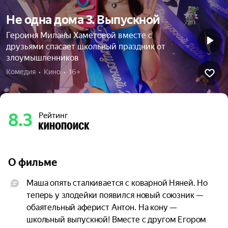
Не одна дома 3. Выпускной
Героиня Миланы Хаметовой вместе с
друзьями спасает школьный праздник от
злоумышленников
Комедия  •  Кино  •  16+
8.3
Рейтинг
О фильме
Маша опять сталкивается с коварной Няней. Но 
теперь у злодейки появился новый союзник — 
обаятельный аферист Антон. На кону — 
школьный выпускной! Вместе с другом Егором 