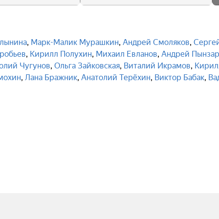
лынина
,
Марк-Малик Мурашкин
,
Андрей Смоляков
,
Серге
робьев
,
Кирилл Полухин
,
Михаил Евланов
,
Андрей Пынзар
олий Чугунов
,
Ольга Зайковская
,
Виталий Икрамов
,
Кирил
мохин
,
Лана Бражник
,
Анатолий Терёхин
,
Виктор Бабак
,
Ва