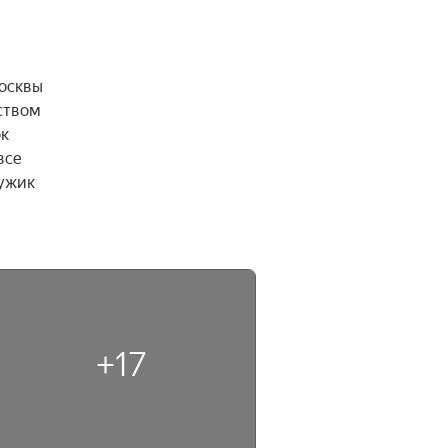
осквы 
твом 
к 
се 
ужик 
+17