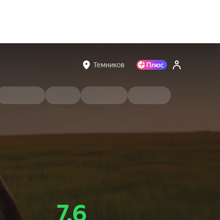
Темников
7.6