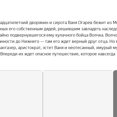
надцатилетний дворянин и сирота Ваня Огарев бежит из М
нных его собственным дядей, решившим завладеть наследс
айно подвернувшегося ему кулачного бойца Волчка. Волчо
нности до Нижнего — там его ждет верный друг отца. Но в
антазер, аристократ, эстет Ваня и неотесанный, хмурый м
. Впереди их ждет опасное путешествие, которое навсегда 