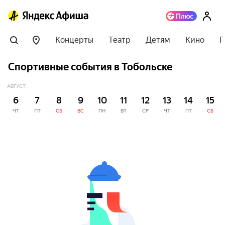
Концерты
Театр
Детям
Кино
П
Спортивные события в Тобольске
АВГУСТ
6
7
8
9
10
11
12
13
14
15
ЧТ
ПТ
СБ
ВС
ПН
ВТ
СР
ЧТ
ПТ
СБ