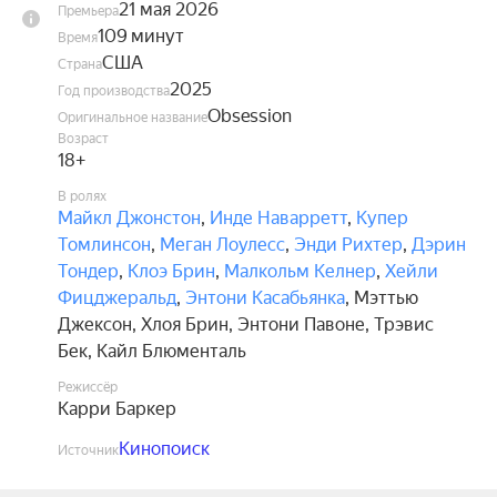
21 мая 2026
Премьера
109 минут
Время
США
Страна
2025
Год производства
Obsession
Оригинальное название
Возраст
18+
В ролях
Майкл Джонстон
,
Инде Наварретт
,
Купер
Томлинсон
,
Меган Лоулесс
,
Энди Рихтер
,
Дэрин
Тондер
,
Клоэ Брин
,
Малкольм Келнер
,
Хейли
Фицджеральд
,
Энтони Касабьянка
,
Мэттью
Джексон
,
Хлоя Брин
,
Энтони Павоне
,
Трэвис
Бек
,
Кайл Блюменталь
Режиссёр
Карри Баркер
Кинопоиск
Источник