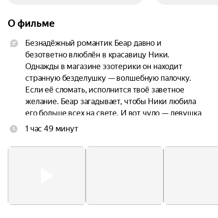
О фильме
Безнадёжный романтик Беар давно и 
безответно влюблён в красавицу Ники. 
Однажды в магазине эзотерики он находит 
странную безделушку — волшебную палочку. 
Если её сломать, исполнится твоё заветное 
желание. Беар загадывает, чтобы Ники любила 
его больше всех на свете. И вот чудо — девушка 
и правда в него влюбляется. Однако его счастью 
1 час 49 минут
быстро приходит конец — Ники буквально им 
одержима, а её знаки внимания становятся всё 
более пугающими. Оказывается, желание парня 
исполнилось, но совсем не так, как он мечтал.