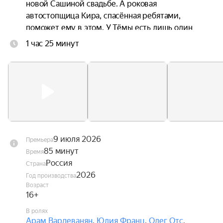
новой Сашиной свадьбе. А роковая 
автостопщица Кира, спасённая ребятами, 
поможет ему в этом. У Тёмы есть лишь один 
путь через всю страну, чтобы измениться и 
1 час 25 минут
вернуть любовь всей жизни — если не откажут 
тормоза.
9 июля 2026
Премьера
85 минут
Время
Россия
Страна
2026
Год производства
Возраст
16+
В ролях
Арам Вардеванян
,
Юлия Франц
,
Олег Отс
,