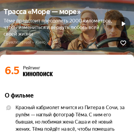
Трасса «Море — море»
Тёме предстоит преодолеть 2000 километров,
чтобы измениться и вернуть любовь всей
своей жизни
Приключения  •  Кино  •  16+
6.5
Рейтинг
О фильме
Красный кабриолет мчится из Питера в Сочи, за 
рулём — наглый фотограф Тёма. С ним его 
бывшая, но любимая жена Саша и её новый 
жених. Тёма пойдёт на всё, чтобы помешать 