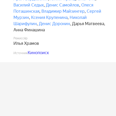
Василий Седых
,
Денис Самойлов
,
Олеся
Поташинская
,
Владимир Майзингер
,
Сергей
Мурзин
,
Ксения Крупенина
,
Николай
Шарифулин
,
Денис Доронин
,
Дарья Матвеева
,
Анна Финашина
Режиссёр
Илья Храмов
Кинопоиск
Источник