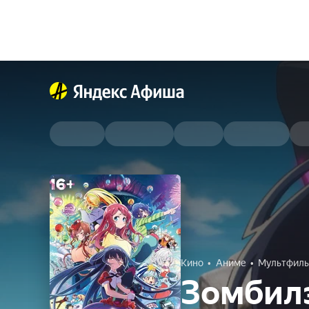
Кино
Аниме
Мультфил
Зомбилэ