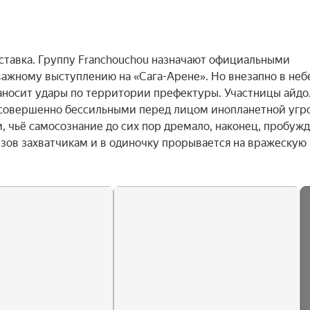
ставка. Группу Franchouchou назначают официальными 
важному выступлению на «Сага-Арене». Но внезапно в небе
наносит удары по территории префектуры. Участницы айдо
 совершенно бессильными перед лицом инопланетной угро
 чьё самосознание до сих пор дремало, наконец, пробужда
ызов захватчикам и в одиночку прорывается на вражескую 