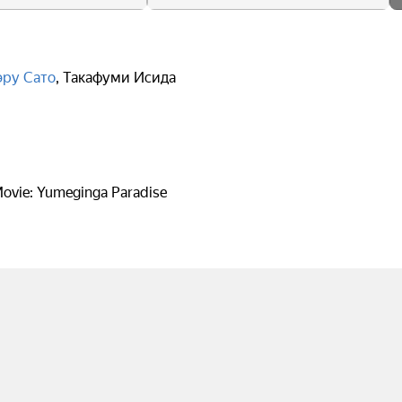
эру Сато
,
Такафуми Исида
ovie: Yumeginga Paradise