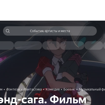
События, артисты и места
ьм
Фэнтези
Фантастика
Комедия
Боевик
Музыкальный ф
нд-сага. Фильм