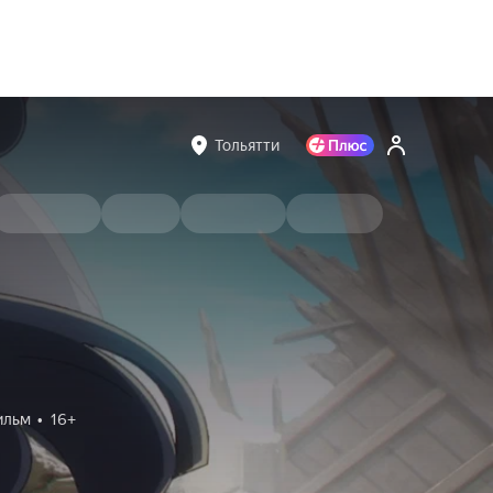
Тольятти
ильм
16+