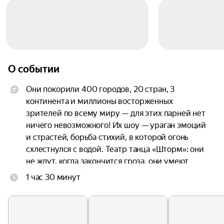
О событии
Они покорили 400 городов, 20 стран, 3 
континента и миллионы восторженных 
зрителей по всему миру — для этих парней нет 
ничего невозможного! Их шоу — ураган эмоций 
и страстей, борьба стихий, в которой огонь 
схлестнулся с водой. Театр танца «Шторм»: они 
не ждут, когда закончится гроза, они умеют 
танцевать под дождем.

1 час 30 минут
«Шоу под дождём» — уникальный танцевальный 
проект, аналогов которому нет ни в одной 
стране Мира, российский феномен и гордость 