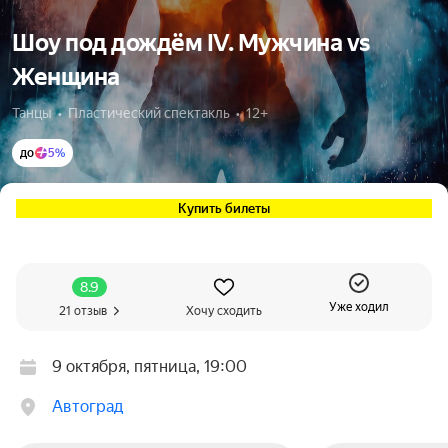
Шоу под дождём IV. Мужчина vs
Женщина
Танцы  •  Пластический спектакль  •  12+
до
5%
Купить билеты
8.9
Уже ходил
21 отзыв
Хочу сходить
9 октября, пятница, 19:00
Автоград