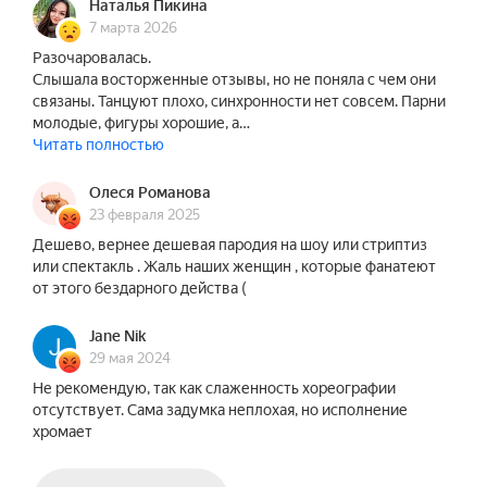
почему-то мужчины и женщины видят это по-
Наталья Пикина
разному! «Шоу под дождём» в обновленном 
7 марта 2026
спектакле «Мужчина и Женщина» попытается 
Разочаровалась.
Слышала восторженные отзывы, но не поняла с чем они
ответить на вопрос: кто прав — Мужчина или 
связаны. Танцуют плохо, синхронности нет совсем. Парни
Женщина?!

молодые, фигуры хорошие, а…
Читать полностью
Яркая и эмоциональная постановка под дождём, 
где мужские размышления о взаимоотношениях 
Олеся Романова
полов будут выражены с помощью слова и 
23 февраля 2025
пластики тела! Мужчинам сложно выразить все 
Дешево, вернее дешевая пародия на шоу или стриптиз
свои мысли об отношениях — поэтому мы 
или спектакль . Жаль наших женщин , которые фанатеют
от этого бездарного действа (
сделаем это за всех мужчин!

Jane Nik
Шоу под дождём «Мужчина и Женщина» — для 
29 мая 2024
тех, кто уже сталкивался с любовью. Для тех, кто 
Не рекомендую, так как слаженность хореографии
знает, что происходит после первой 
отсутствует. Сама задумка неплохая, но исполнение
влюбленности; кто знает, как рвёт на части, 
хромает
когда вы не вместе; кто знает, что без юмора и 
позитива не выгрести!
