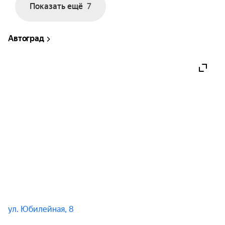
Показать ещё
7
Современная, авторская хореография мирового 
уровня под дождем оставит под впечатлением 
Автоград
каждого зрителя! Мужские, брутальные силуэты, 
искусно подсвеченные с помощью современных 
световых спецэффектов, надолго оставят 
неизгладимые впечатления!

Мужская философия об отношениях вдохновляет 
на позитивный взгляд на мир!

Финальные номера проходят под потоками воды.
ул. Юбилейная, 8