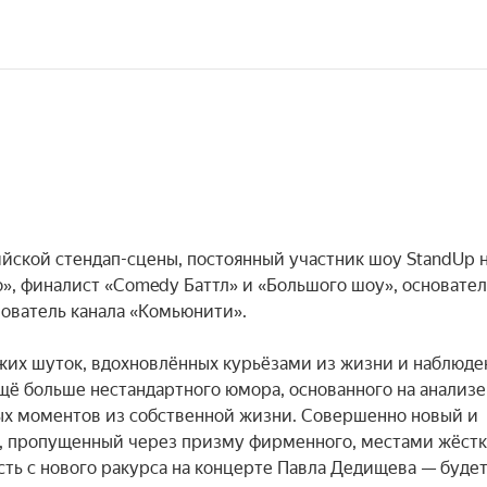
йской стендап-сцены, постоянный участник шоу StandUp н
», финалист «Comedy Баттл» и «Большого шоу», основатель
ователь канала «Комьюнити».

их шуток, вдохновлённых курьёзами из жизни и наблюде
щё больше нестандартного юмора, основанного на анализе 
х моментов из собственной жизни. Совершенно новый и 
 пропущенный через призму фирменного, местами жёстко
ть с нового ракурса на концерте Павла Дедищева — будет