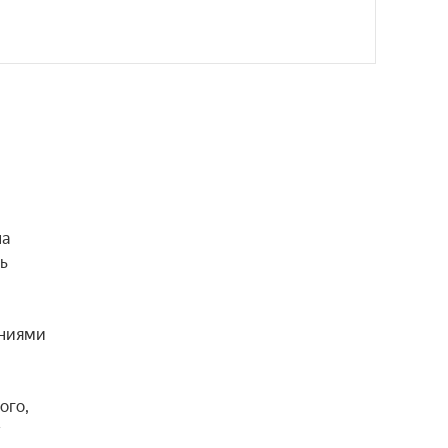
а 
 
ниями 
го, 
 