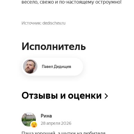
весело, свежо и по-настоящему остроумно!
Источник
dedischev.ru
Исполнитель
Павел Дедищев
Отзывы и оценки
Рина
28 апреля 2026
Паша хороший, а шутки на любителя