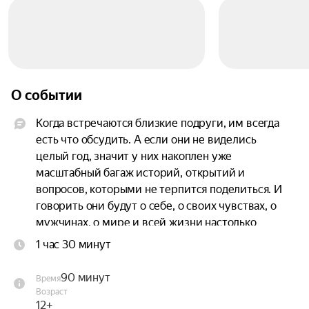
О событии
Когда встречаются близкие подруги, им всегда 
есть что обсудить. А если они не виделись 
целый год, значит у них накоплен уже 
масштабный багаж историй, открытий и 
вопросов, которыми не терпится поделиться. И 
говорить они будут о себе, о своих чувствах, о 
мужчинах, о мире и всей жизни настолько 
искренне и приоткрыто, насколько позволяет 
1 час 30 минут
вуаль их самоценности.

90 минут
Время
Самый нежный и воздушный спектакль театра 
Возраст
«НитьЯ»!

12+