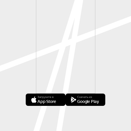
Загрузите в
Скачать из
App Store
Google Play