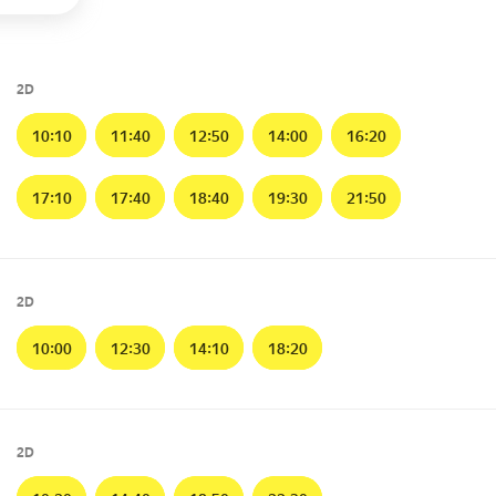
2D
10:10
11:40
12:50
14:00
16:20
17:10
17:40
18:40
19:30
21:50
2D
10:00
12:30
14:10
18:20
2D