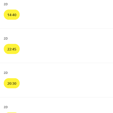
2D
14:40
2D
22:45
2D
20:30
2D