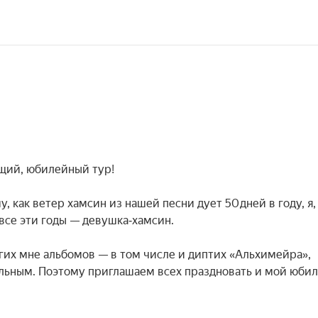
ий, юбилейный тур!

, как ветер хамсин из нашей песни дует 50 дней в году, я, 
се эти годы — девушка‑хамсин.

гих мне альбомов — в том числе и диптих «Альхимейра», 
льным. Поэтому приглашаем всех праздновать и мой юбиле