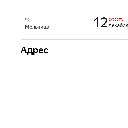
12
РОК
СУББОТА
декабр
Мельница
Адрес