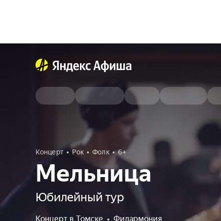
Концерт
Рок
Фолк
6+
Мельница
Юбилейный тур
Концерт в Томске
•
Филармония