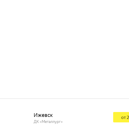
Ижевск
от 2
ДК «Металлург»