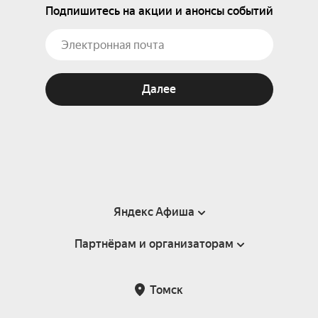
Подпишитесь на акции и анонсы событий
Далее
Яндекс Афиша
Партнёрам и организаторам
Справка
Пользовательское соглашение
Партнёрам и организаторам мероприятий
Томск
Подарочные сертификаты
Билетная система Яндекс Билеты