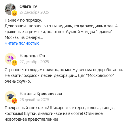
Ольга Т9
27 декабря 2025
Начнем по порядку.
Декорации - первое, что ты видишь, когда заходишь в зал. 4
крашеные стремянки, полотно с буквой м, и два "здания"
Москвы из фанеры…
Читать полностью
Надежда Юн
27 декабря 2025
Странно, что людям прям ок, по моему весьма недоработанно.
Не хватило:красок, песен, декораций... Для "Московского"
очень скучно.
Наталья Кривоносова
26 декабря 2025
Прекрасный спектакль! Шикарные актеры , голоса , танцы ,
костюмы! Шутки, диалоги -всё на высоте! Отличное
новогоднее представление!