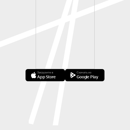
Загрузите в
Скачать из
App Store
Google Play