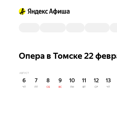
Опера в Томске 22 февр
АВГУСТ
6
7
8
9
10
11
12
13
ЧТ
ПТ
СБ
ВС
ПН
ВТ
СР
ЧТ