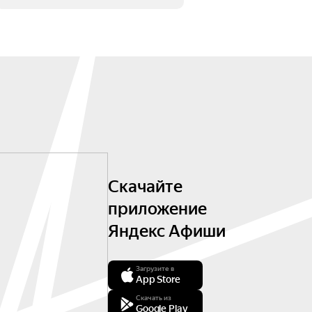
Скачайте
приложение
Яндекс Афиши
Загрузите в
App Store
Скачать из
Google Play