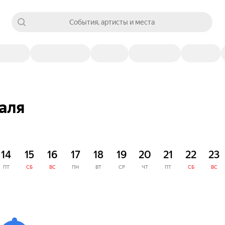
События, артисты и места
аля
14
15
16
17
18
19
20
21
22
23
ПТ
СБ
ВС
ПН
ВТ
СР
ЧТ
ПТ
СБ
ВС