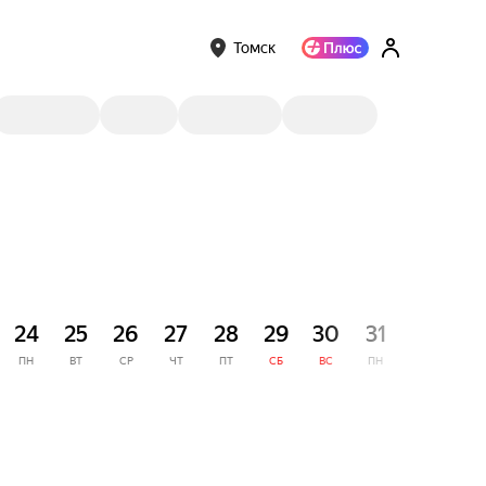
Томск
СЕНТЯ
24
25
26
27
28
29
30
31
1
ПН
ВТ
СР
ЧТ
ПТ
СБ
ВС
ПН
ВТ