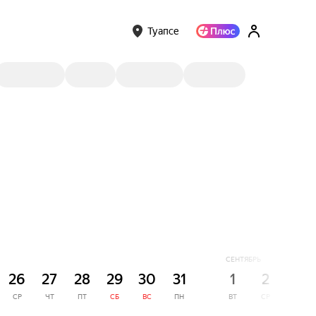
Туапсе
СЕНТЯБРЬ
26
27
28
29
30
31
1
2
3
СР
ЧТ
ПТ
СБ
ВС
ПН
ВТ
СР
ЧТ