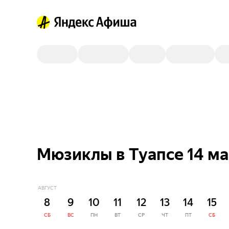
Мюзиклы в Туапсе 14 ма
АВГУСТ
8
9
10
11
12
13
14
15
СБ
ВС
ПН
ВТ
СР
ЧТ
ПТ
СБ