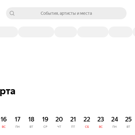
События, артисты и места
рта
16
17
18
19
20
21
22
23
24
25
ВС
ПН
ВТ
СР
ЧТ
ПТ
СБ
ВС
ПН
ВТ