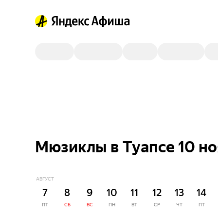
Мюзиклы в Туапсе 10 н
АВГУСТ
7
8
9
10
11
12
13
14
ПТ
СБ
ВС
ПН
ВТ
СР
ЧТ
ПТ