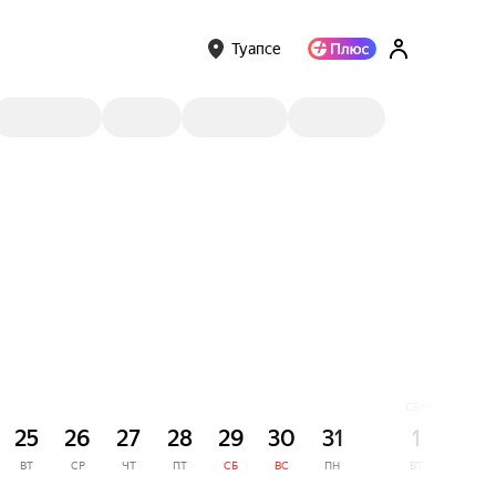
Туапсе
СЕНТЯБРЬ
25
26
27
28
29
30
31
1
2
ВТ
СР
ЧТ
ПТ
СБ
ВС
ПН
ВТ
СР