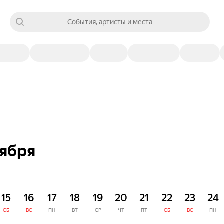
События, артисты и места
оября
15
16
17
18
19
20
21
22
23
24
СБ
ВС
ПН
ВТ
СР
ЧТ
ПТ
СБ
ВС
ПН