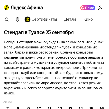
Сертификаты
Детям
Кино
Стендап в Туапсе 25 сентября
Сегодня стендап можно увидеть на самых разных сценах:
в специализированных стендап-клубах, в концертных
залах, барах и даже ресторанах. Сольные концерты
резидентов популярных телепроектов собирают аншлаги
по всей стране, а музыканты уступают сцены самобытным
комикам в рамках «открытых микрофонов». Приходя на
стендап в клуб или концертный зал, будьте готовы к тому,
что цензура здесь бессильна: настоящий стендапер не
признаёт правил и компромиссов, не стесняется резких
выражений и легко говорит с аудиторией на понятном ей
языке.
АВГУСТ
7
8
9
10
11
12
13
14
15
16