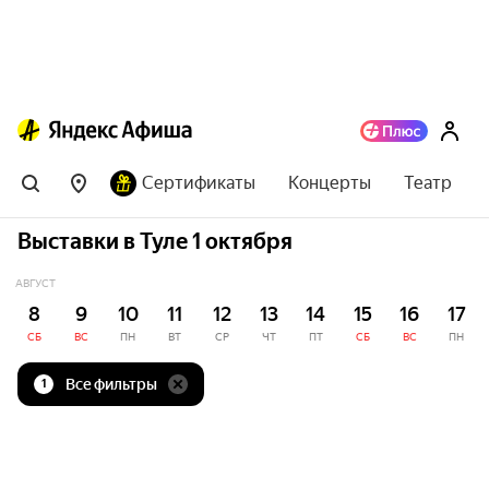
Сертификаты
Концерты
Театр
Выставки в Туле 1 октября
АВГУСТ
8
9
10
11
12
13
14
15
16
17
СБ
ВС
ПН
ВТ
СР
ЧТ
ПТ
СБ
ВС
ПН
Все фильтры
1