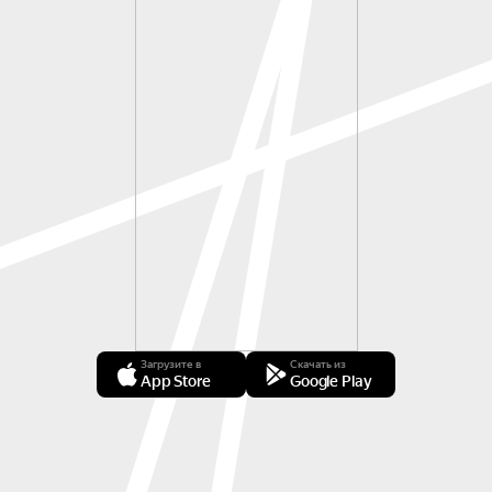
Загрузите в
Скачать из
App Store
Google Play