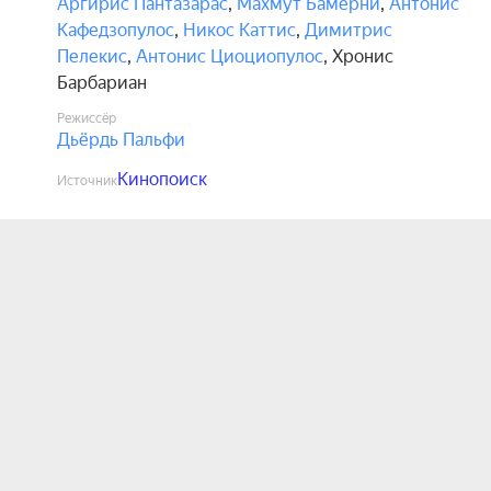
Аргирис Пантазарас
,
Махмут Бамерни
,
Антонис
Кафедзопулос
,
Никос Каттис
,
Димитрис
Пелекис
,
Антонис Циоциопулос
,
Хронис
Барбариан
Режиссёр
Дьёрдь Пальфи
Кинопоиск
Источник