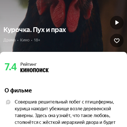
Курочка. Пух и прах
Драма  •  Кино  •  18+
7.4
Рейтинг
О фильме
Совершив решительный побег с птицефермы, 
курица находит убежище возле деревенской 
таверны. Здесь она узнаёт, что такое любовь, 
столкнётся с жёсткой иерархией двора и будет 