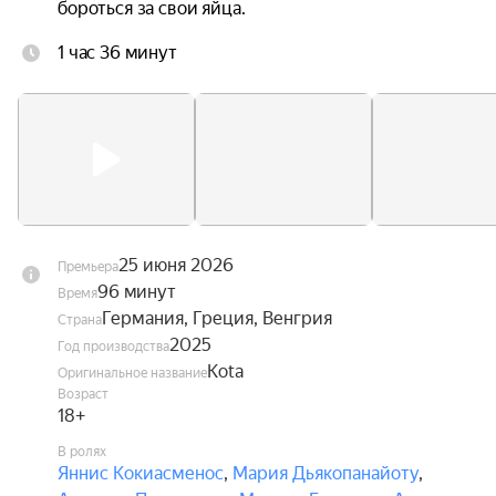
бороться за свои яйца.
1 час 36 минут
25 июня 2026
Премьера
96 минут
Время
Германия, Греция, Венгрия
Страна
2025
Год производства
Kota
Оригинальное название
Возраст
18+
В ролях
Яннис Кокиасменос
,
Мария Дьякопанайоту
,