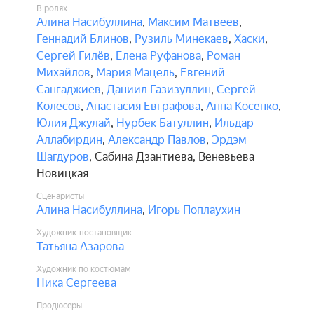
В ролях
Алина Насибуллина
,
Максим Матвеев
,
Геннадий Блинов
,
Рузиль Минекаев
,
Хаски
,
Сергей Гилёв
,
Елена Руфанова
,
Роман
Михайлов
,
Мария Мацель
,
Евгений
Сангаджиев
,
Даниил Газизуллин
,
Сергей
Колесов
,
Анастасия Евграфова
,
Анна Косенко
,
Юлия Джулай
,
Нурбек Батуллин
,
Ильдар
Аллабирдин
,
Александр Павлов
,
Эрдэм
Шагдуров
,
Сабина Дзантиева
,
Веневьева
Новицкая
Сценаристы
Алина Насибуллина
,
Игорь Поплаухин
Художник-постановщик
Татьяна Азарова
Художник по костюмам
Ника Сергеева
Продюсеры