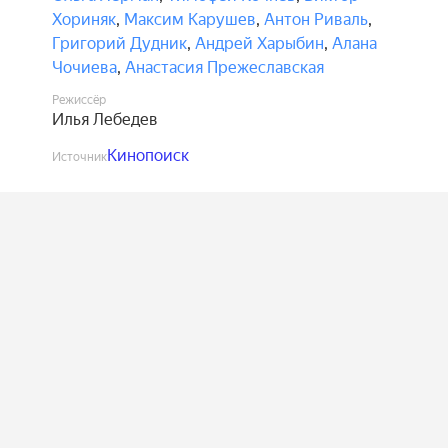
Хориняк
,
Максим Карушев
,
Антон Риваль
,
Григорий Дудник
,
Андрей Харыбин
,
Алана
Чочиева
,
Анастасия Прежеславская
Режиссёр
Илья Лебедев
Кинопоиск
Источник