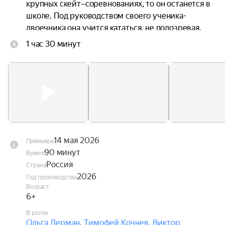
крупных скейт–соревнованиях, то он останется в 
школе. Под руководством своего ученика-
двоечника она учится кататься, не подозревая, 
что ставит под угрозу свою карьеру и 
1 час 30 минут
репутацию.
14 мая 2026
Премьера
90 минут
Время
Россия
Страна
2026
Год производства
Возраст
6+
В ролях
Ольга Лерман
,
Тимофей Кочнев
,
Виктор