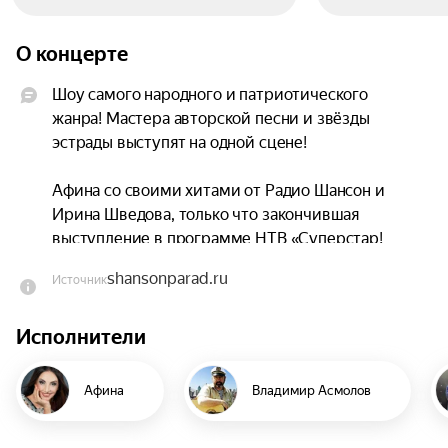
О концерте
Шоу самого народного и патриотического 
жанра! Мастера авторской песни и звёзды 
эстрады выступят на одной сцене!

Афина со своими хитами от Радио Шансон и 
Ирина Шведова, только что закончившая 
выступление в программе НТВ «Суперстар! 
Битва сезонов!» с новыми хитами.

shansonparad.ru
Источник
Владимир Черняков и Ева Амурова удивят 
Исполнители
зрителей новым в жанре, но и, конечно, споют 
свои хиты.

Афина
Владимир Асмолов
Так же зрители услышат ещё много 
интересного. В исполнении Анатолия Полотно и 