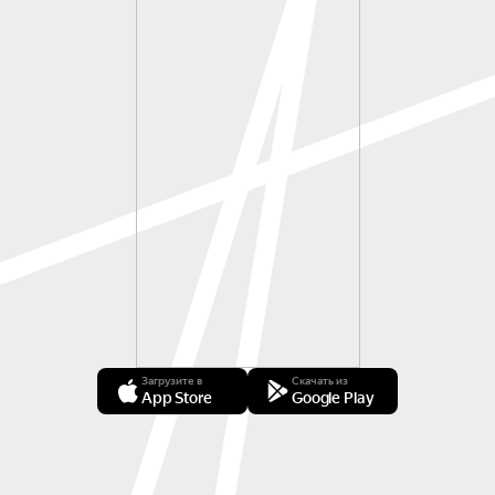
Загрузите в
Скачать из
App Store
Google Play