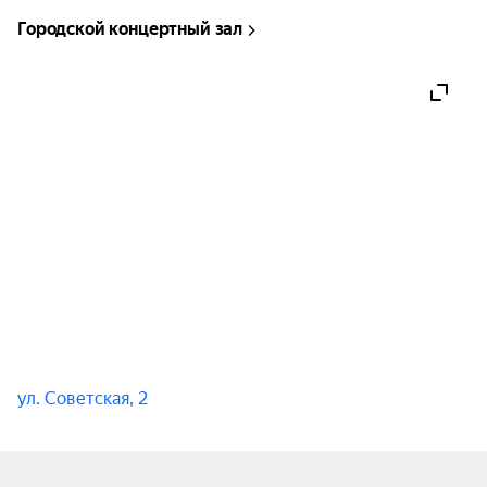
Феди Карманова прозвучат фирменные песни, 
Городской концертный зал
получившие народное признание «Поцелуй 
меня, удача» и «Денежки», которые зал будет 
петь вместе с артистами. А Михаил Борисов 
(экс солист гр. «Бутырка») покажет свои новые 
песни.

Традиционный праздник песни ждёт вас на 
концерте «Шансон-парад»!
ул. Советская, 2