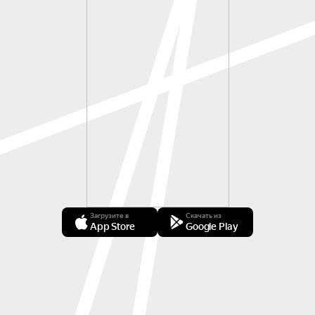
Загрузите в
Скачать из
App Store
Google Play