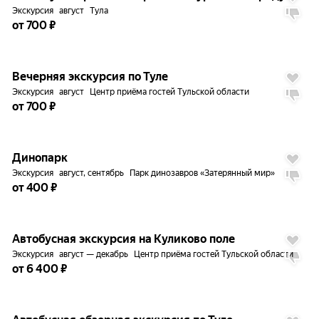
Экскурсия
август
Тула
от 700 ₽
до
5%
Вечерняя экскурсия по Туле
Экскурсия
август
Центр приёма гостей Тульской области
от 700 ₽
до
5%
6.1
Динопарк
Экскурсия
август, сентябрь
Парк динозавров «Затерянный мир»
от 400 ₽
до
5%
Автобусная экскурсия на Куликово поле
Экскурсия
август — декабрь
Центр приёма гостей Тульской области
от 6 400 ₽
до
5%