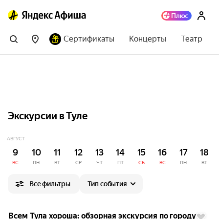
Сертификаты
Концерты
Театр
Экскурсии в Туле
АВГУСТ
9
10
11
12
13
14
15
16
17
18
ВС
ПН
ВТ
СР
ЧТ
ПТ
СБ
ВС
ПН
ВТ
Все фильтры
Тип события
до
5%
Всем Тула хороша: обзорная экскурсия по городу