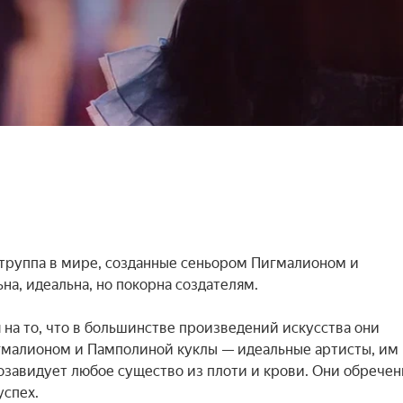
труппа в мире, созданные сеньором Пигмалионом и 
а, идеальна, но покорна создателям.

 на то, что в большинстве произведений искусства они 
гмалионом и Памполиной куклы — идеальные артисты, им 
озавидует любое существо из плоти и крови. Они обречен
спех.
