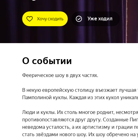
Уже ходил
Хочу сходить
О событии
Феерическое шоу в двух частях.

В некую европейскую столицу въезжает лучшая 
Памполиной куклы. Каждая из этих кукол уникальн
Люди и куклы. Их столь многое роднит, несмотря
противопоставляются друг другу. Созданные Пи
неведома усталость, а их артистизму и грации п
стать звёздами нового шоу. Их шоу обречено на у