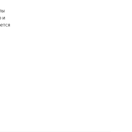
ы 
 и 
ется 