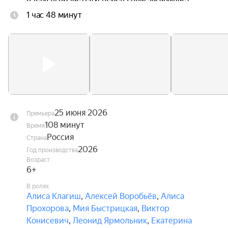
желание: «Играть всегда без всяких лимитов!». 
1 час 48 минут
Утром оно сбывается — девочка оказывается 
внутри игры. Сначала ей всё нравится, но, 
столкнувшись с трудностями, Злата приходит к 
выводу, что играть 24 часа напролёт не так 
приятно, как ей представлялось. Она решает 
вернуться домой, но это оказывается совсем не 
просто.
25 июня 2026
Премьера
108 минут
Время
Россия
Страна
2026
Год производства
Возраст
6+
В ролях
Алиса Клагиш
,
Алексей Воробьёв
,
Алиса
Прохорова
,
Мия Быстрицкая
,
Виктор
Конисевич
,
Леонид Ярмольник
,
Екатерина