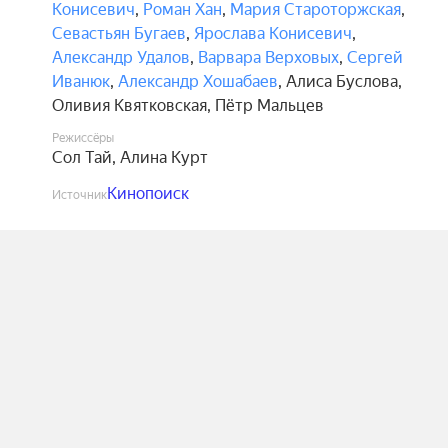
Конисевич
,
Роман Хан
,
Мария Староторжская
,
Севастьян Бугаев
,
Ярослава Конисевич
,
Александр Удалов
,
Варвара Верховых
,
Сергей
Иванюк
,
Александр Хошабаев
,
Алиса Буслова
,
Оливия Квятковская
,
Пётр Мальцев
Режиссёры
Сол Тай
,
Алина Курт
Кинопоиск
Источник