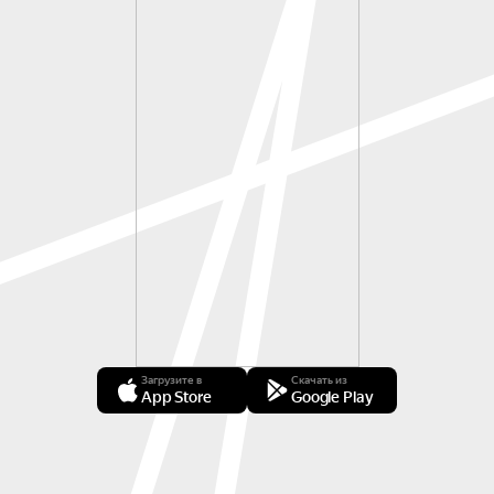
Загрузите в
Скачать из
App Store
Google Play