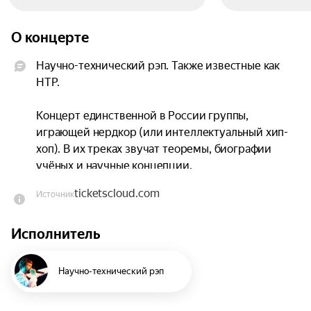
О концерте
Научно-технический рэп. Также известные как 
НТР.

Концерт единственной в России группы, 
играющей нердкор (или интеллектуальный хип-
хоп). В их треках звучат теоремы, биографии 
учёных и научные концепции.

ticketscloud.com
Источник
Манифест группы: «Нести свет знания в небытие 
хип-хопа».

Исполнитель
Прозвучат как хиты «Теорема Лагранжа», 
«Большой брат», так и новые треки. Берите 
Научно-технический рэп
студаки и лабораторные журналы для 
автографов.