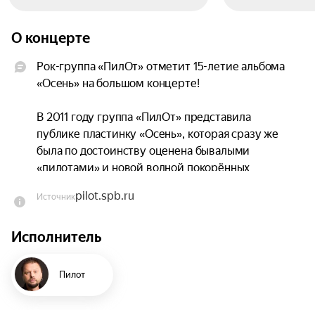
О концерте
Рок-группа «ПилОт» отметит 15-летие альбома 
«Осень» на большом концерте!

В 2011 году группа «ПилОт» представила 
публике пластинку «Осень», которая сразу же 
была по достоинству оценена бывалыми 
«пилотами» и новой волной покорённых 
поклонников. Этот яркий релиз привлёк немало 
pilot.spb.ru
Источник
новых слушателей, которые следуют в 
фарватере команды вот уже пятнадцать лет.

Исполнитель
Бесшабашный панк-рок «Пяти пограничных 
состояний» и «Депрессивной зимы» в этой 
Пилот
студийной работе вошёл в тонкий резонанс с 
классическими образцами питерской школы — 