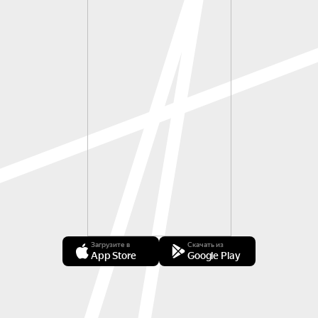
Загрузите в
Скачать из
App Store
Google Play