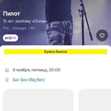
Пилот
15 лет альбому «Осень»
Рок  •  Концерт  •  6+
до
5%
Купить билеты
6 ноября, пятница, 20:00
Биг Бен (Big Ben)