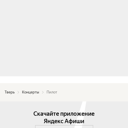
Всех карт музыканты не раскрывают, но 
обещают зрителям по-настоящему мощную 
обойму любимых хитов, созвездие редких 
композиций и неизменную фирменную 
душевность!

Ждём всех на большом концерте группы 
«ПилОт» по случаю 15-летия легендарного 
альбома «Осень»!
Тверь
Концерты
Пилот
Скачайте приложение
Яндекс Афиши