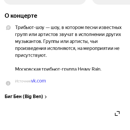
О концерте
Трибьют-шоу — шоу, в котором песни известных 
групп или артистов звучат в исполнении других 
музыкантов. Группы или артисты, чьи 
произведения исполняются, на мероприятии не 
присутствуют.

Московская трибьют-группа Heavy Rain.

vk.com
Источник
Коллектив образовался благодаря эффекту 
бабочки, невозможно представить что было бы 
Биг Бен (Big Ben)
иначе, но и не нужно. Играют песни любимой 
группы в оригинальных аранжировках, чтобы 
сохранить неизменность звучания парней из 
Калифорнии!