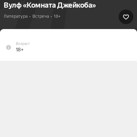
Вулф «Комната Джейкоба»
Литература  •  Встреча  •  18+
Возраст
18+