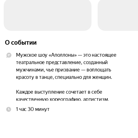
О событии
Мужское шоу «Аполлоны» — это настоящее 
театральное представление, созданный 
мужчинами, чье призвание — воплощать 
красоту в танце, специально для женщин.

Каждое выступление сочетает в себе 
качественную хореографию, артистизм, 
мощную энергетику и сексуальность.

1 час 30 минут
Это шоу безграничной фантазии, как искусство 
завораживать и обольщать, уже завоевало своих 
поклонниц во многих городах России и 