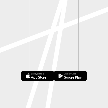
Загрузите в
Скачать из
App Store
Google Play