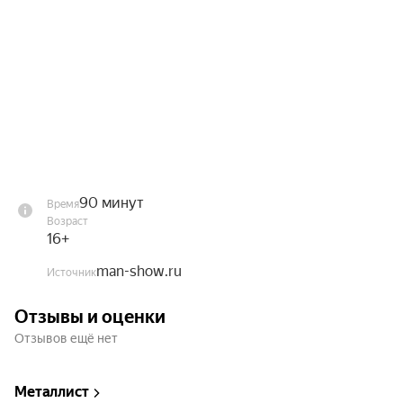
Зарубежья, и стало самым пиковым и 
популярным.

В программе

— массовые номера

— дуэты

— соло

— конкурсы

— подарки

90 минут
Время
— интерактивы

Возраст
16+
Продолжительность: 1 час 30 минут.
man-show.ru
Источник
Отзывы и оценки
Отзывов ещё нет
Металлист