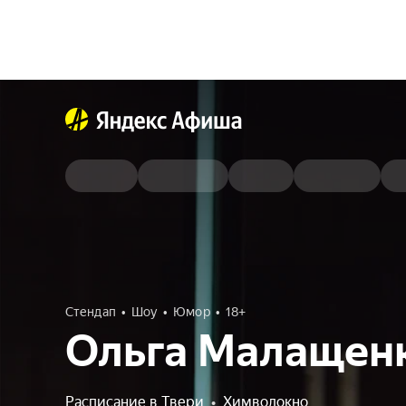
Стендап
Шоу
Юмор
18+
Ольга Малащен
Расписание в Твери
•
Химволокно