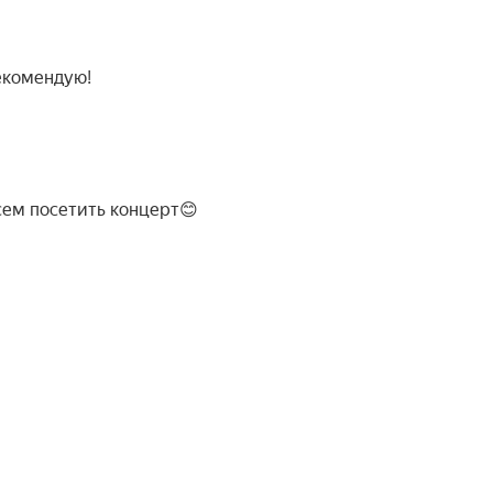
екомендую!
сем посетить концерт😊