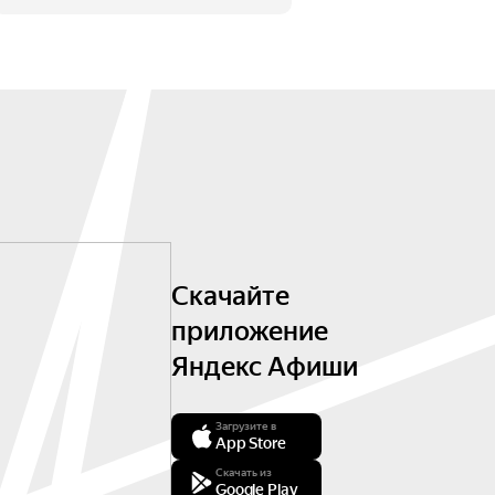
Скачайте
приложение
Яндекс Афиши
Загрузите в
App Store
Скачать из
Google Play