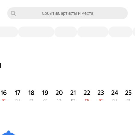
События, артисты и места
я
16
17
18
19
20
21
22
23
24
25
ВС
ПН
ВТ
СР
ЧТ
ПТ
СБ
ВС
ПН
ВТ