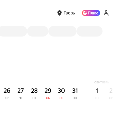
Тверь
СЕНТЯБРЬ
26
27
28
29
30
31
1
2
3
СР
ЧТ
ПТ
СБ
ВС
ПН
ВТ
СР
ЧТ