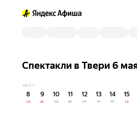
Спектакли в Твери 6 ма
АВГУСТ
8
9
10
11
12
13
14
15
СБ
ВС
ПН
ВТ
СР
ЧТ
ПТ
СБ