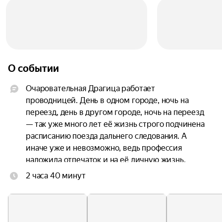
О событии
Очаровательная Драгица работает 
проводницей. День в одном городе, ночь на 
переезд, день в другом городе, ночь на переезд 
— так уже много лет её жизнь строго подчинена 
расписанию поезда дальнего следования. А 
иначе уже и невозможно, ведь профессия 
наложила отпечаток и на её личную жизнь.

2 часа 40 минут
Как-то само собой в обоих пунктах назначения 
поезда у Драгицы образовались семьи. Теперь в 
одном городе она замужем за хозяйственным 
Креше, который с трепетом и нежностью 