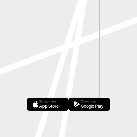
Загрузите в
Скачать из
App Store
Google Play