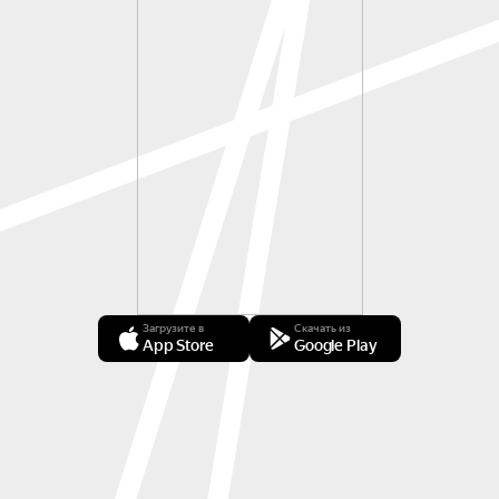
Загрузите в
Скачать из
App Store
Google Play