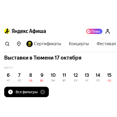
Сертификаты
Концерты
Фестивал
Выставки в Тюмени 17 октября
АВГУСТ
6
7
8
9
10
11
12
13
14
15
ЧТ
ПТ
СБ
ВС
ПН
ВТ
СР
ЧТ
ПТ
СБ
Все фильтры
1