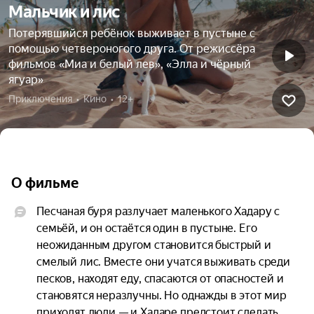
Мальчик и лис
Потерявшийся ребёнок выживает в пустыне с
помощью четвероногого друга. От режиссёра
фильмов «Миа и белый лев», «Элла и чёрный
ягуар»
Приключения  •  Кино  •  12+
О фильме
Песчаная буря разлучает маленького Хадару с 
семьёй, и он остаётся один в пустыне. Его 
неожиданным другом становится быстрый и 
смелый лис. Вместе они учатся выживать среди 
песков, находят еду, спасаются от опасностей и 
становятся неразлучны. Но однажды в этот мир 
приходят люди — и Хадаре предстоит сделать 