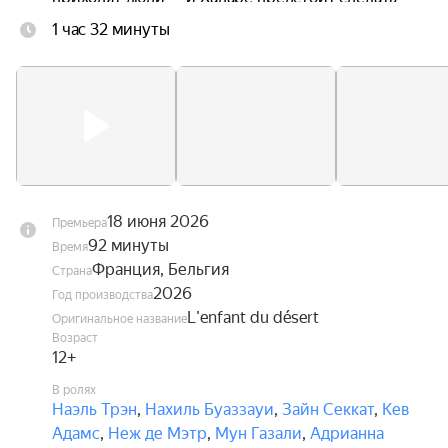
выбор: вернуться домой или остаться с теми, 
1 час 32 минуты
кто стал его настоящей семьей.
18 июня 2026
Премьера
92 минуты
Время
Франция, Бельгия
Страна
2026
Год производства
L'enfant du désert
Оригинальное название
Возраст
12+
В ролях
Наэль Трэн
,
Нахиль Буаззауи
,
Зайн Секкат
,
Кев
Адамс
,
Неж де Мэтр
,
Мун Газали
,
Адрианна