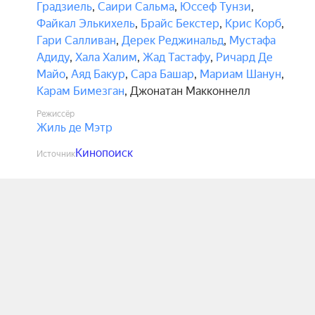
Градзиель
,
Саири Сальма
,
Юссеф Тунзи
,
Файкал Элькихель
,
Брайс Бекстер
,
Крис Корб
,
Гари Салливан
,
Дерек Реджинальд
,
Мустафа
Адиду
,
Хала Халим
,
Жад Тастафу
,
Ричард Де
Майо
,
Аяд Бакур
,
Сара Башар
,
Мариам Шанун
,
Карам Бимезган
,
Джонатан Макконнелл
Режиссёр
Жиль де Мэтр
Кинопоиск
Источник