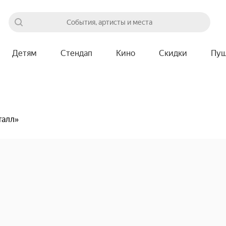
События, артисты и места
Детям
Стендап
Кино
Скидки
Пуш
талл»