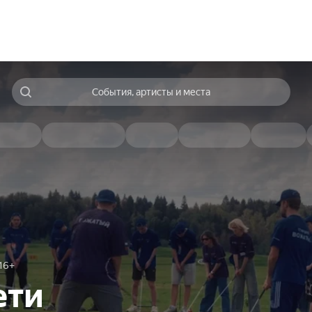
События, артисты и места
16+
ети