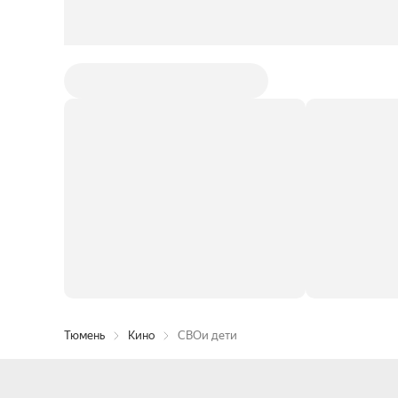
Тюмень
Кино
СВОи дети