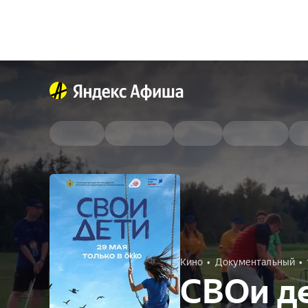
Кино
Документальный
СВОи д