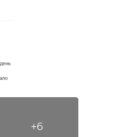
день 
ало 
+6