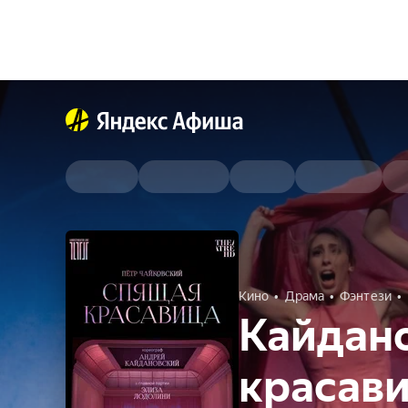
Кино
Драма
Фэнтези
Кайдан
красав