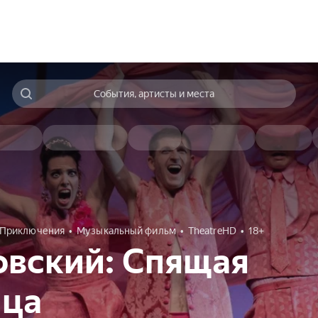
События, артисты и места
Приключения
Музыкальный фильм
TheatreHD
18+
овский: Спящая
ица