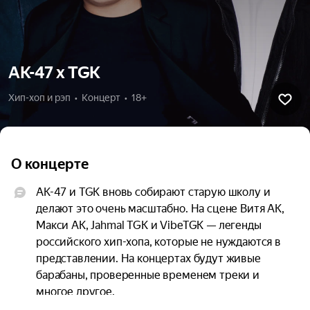
АК-47 х TGK
Хип-хоп и рэп  •  Концерт  •  18+
О концерте
АК-47 и TGK вновь собирают старую школу и 
делают это очень масштабно. На сцене Витя АК, 
Макси АК, Jahmal TGK и VibeTGK — легенды 
российского хип-хопа, которые не нуждаются в 
представлении. На концертах будут живые 
барабаны, проверенные временем треки и 
многое другое.
