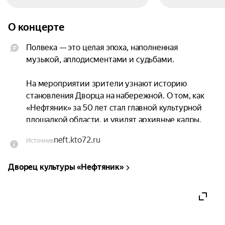
О концерте
Полвека — это целая эпоха, наполненная 
музыкой, аплодисментами и судьбами.

На мероприятии зрители узнают историю 
становления Дворца на набережной. О том, как 
«Нефтяник» за 50 лет стал главной культурной 
площадкой области, и увидят архивные кадры.

neft.kto72.ru
Источник
Главное чудо нашего Дворца — это яркий свет, 
который не гаснет ни на минуту. Тот особый, 
Дворец культуры «Нефтяник»
живой свет, что рождается глубоко на сцене, 
пронизывает каждый уголок и дарит тепло 
зрителям. Этот свет радует сердца, зажигает 
новые таланты и делает каждый вечер 
незабываемым.
