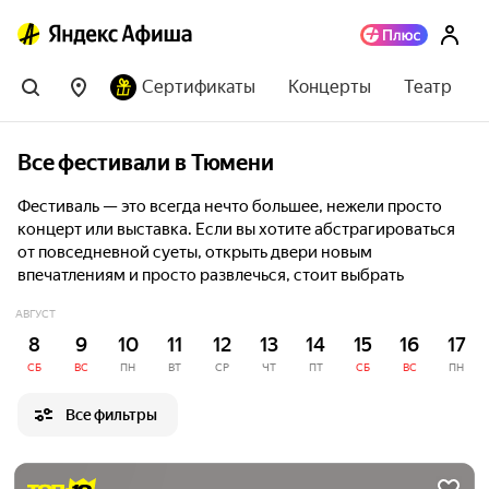
Сертификаты
Концерты
Театр
Все фестивали в Тюмени
Фестиваль — это всегда нечто большее, нежели просто
концерт или выставка. Если вы хотите абстрагироваться
от повседневной суеты, открыть двери новым
впечатлениям и просто развлечься, стоит выбрать
фестиваль на Яндекс Афише и купить билеты онлайн.
АВГУСТ
8
9
10
11
12
13
14
15
16
17
СБ
ВС
ПН
ВТ
СР
ЧТ
ПТ
СБ
ВС
ПН
Все фильтры