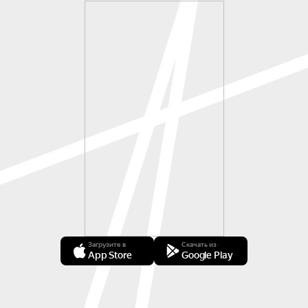
Загрузите в
Скачать из
App Store
Google Play