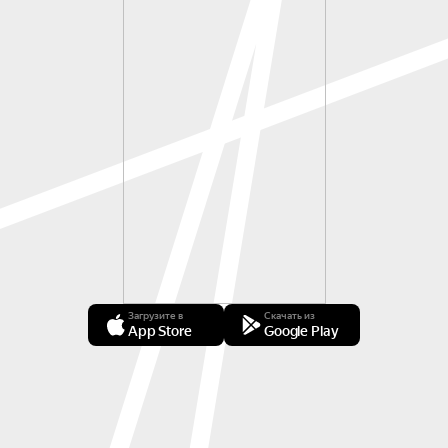
Загрузите в
Скачать из
App Store
Google Play