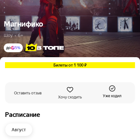
Магнифико
Шоу  •  6+
до
5%
Билеты от 1 100 ₽
Оставить отзыв
Уже ходил
Хочу сходить
Расписание
Август