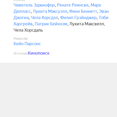
В ролях
Чиветель Эджиофор
,
Ренате Реинсве
,
Марк
Дюпласс
,
Лукита Максуэлл
,
Финн Беннетт
,
Эван
Джогиа
,
Чела Хорсдэл
,
Филип Грэйнджер
,
Тоби
Харгрейв
,
Патрик Бейнхэм
,
Лукита Максвелл
,
Чела Хорсдаль
Режиссёр
Кейн Парсонс
Кинопоиск
Источник