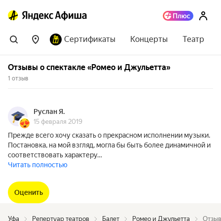
Сертификаты
Концерты
Театр
Отзывы о спектакле «Ромео и Джульетта»
1 отзыв
Руслан Я.
15 февраля 2019
Прежде всего хочу сказать о прекрасном исполнении музыки.
Постановка, на мой взгляд, могла бы быть более динамичной и
соответствовать характеру…
Читать полностью
Оценить
Уфа
Репертуар театров
Балет
Ромео и Джульетта
Отзыв