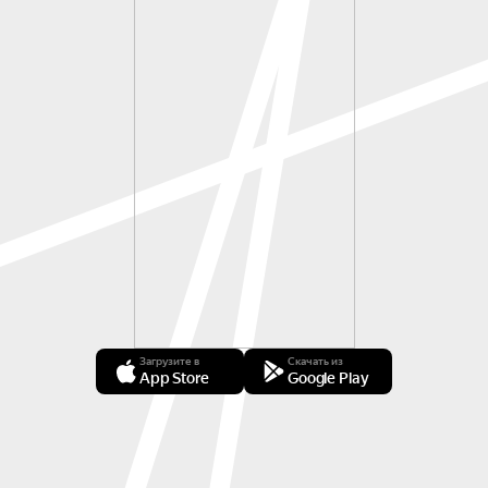
Загрузите в
Скачать из
App Store
Google Play