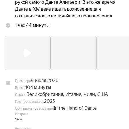
рукой самого Данте Алигьери. В это же время 
Данте в XIV веке ищет вдохновение для 
создания своего величайшего произведения. 
Каждого из мужчин неосознанно связывает 
1 час 44 минуты
через время их одержимость любовью, 
красотой и божественным.
9 июля 2026
Премьера
104 минуты
Время
Великобритания, Италия, Чили, США
Страна
2025
Год производства
In the Hand of Dante
Оригинальное название
Возраст
18+