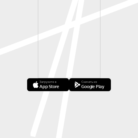
Загрузите в
Скачать из
App Store
Google Play