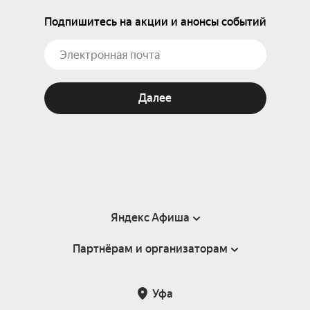
Подпишитесь на акции и анонсы событий
Далее
Яндекс Афиша
Партнёрам и организаторам
Справка
Пользовательское соглашение
Партнёрам и организаторам мероприятий
Уфа
Подарочные сертификаты
Билетная система Яндекс Билеты