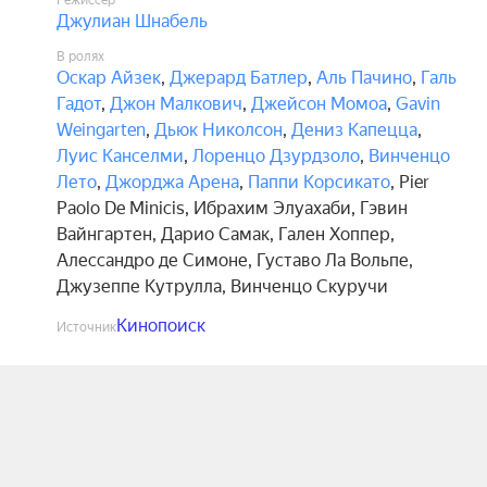
Режиссёр
Джулиан Шнабель
В ролях
Оскар Айзек
,
Джерард Батлер
,
Аль Пачино
,
Галь
Гадот
,
Джон Малкович
,
Джейсон Момоа
,
Gavin
Weingarten
,
Дьюк Николсон
,
Дениз Капецца
,
Луис Канселми
,
Лоренцо Дзурдзоло
,
Винченцо
Лето
,
Джорджа Арена
,
Паппи Корсикато
,
Pier
Paolo De Minicis
,
Ибрахим Элуахаби
,
Гэвин
Вайнгартен
,
Дарио Самак
,
Гален Хоппер
,
Алессандро де Симоне
,
Густаво Ла Вольпе
,
Джузеппе Кутрулла
,
Винченцо Скуручи
Кинопоиск
Источник